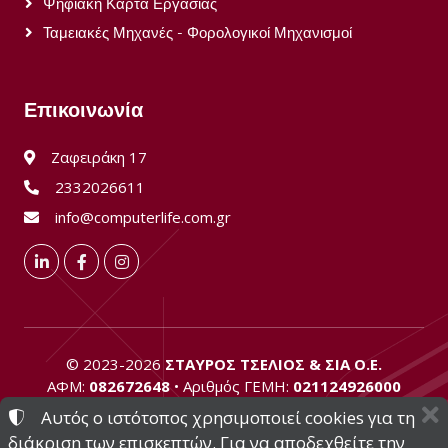
Ψηφιακή Κάρτα Εργασίας
Ταμειακές Μηχανές - Φορολογικοί Μηχανισμοί
Επικοινωνία
Ζαφειράκη 17
2332026611
info@computerlife.com.gr
LinkedIn
Facebook
Instagram
©
2023-2026
ΣΤΑΥΡΟΣ ΤΣΕΛΙΟΣ & ΣΙΑ Ο.Ε.
ΑΦΜ:
082672648
• Αριθμός ΓΕΜΗ:
021124926000
Αυτός ο ιστότοπος χρησιμοποιεί cookies για τη
ΟΡΟΙ ΧΡΗΣΗΣ
•
ΠΟΛΙΤΙΚΗ ΑΠΟΡΡΗΤΟΥ
•
ΠΟΛΙΤΙΚΗ COOKIES
διάκριση των επισκεπτών. Για να αποδεχθείτε την