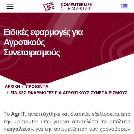
COMPUTER LIFE
To
Ν. ΗΜΑΘΙΑΣ
Ειδικές εφαρμογές για
Αγροτικούς
Συνεταιρισμούς
ΑΡΧΙΚΉ
ΠΡΟΪΌΝΤΑ
ΕΙΔΙΚΈΣ ΕΦΑΡΜΟΓΈΣ ΓΙΑ ΑΓΡΟΤΙΚΟΎΣ ΣΥΝΕΤΑΙΡΙΣΜΟΎΣ
Το
AgrIT
, αναπτύχθηκε και διαρκώς εξελίσσεται από
την Computer Life, για να αποτελέσει το απόλυτο
«
εργαλείο
», για την αντιμετώπιση των χρονοβόρων