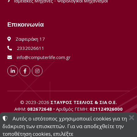
Ταμειακές Μηχανές - Φορολογικοί Μηχανισμοί
Επικοινωνία
Ζαφειράκη 17
2332026611
info@computerlife.com.gr
LinkedIn
Facebook
Instagram
©
2023-2026
ΣΤΑΥΡΟΣ ΤΣΕΛΙΟΣ & ΣΙΑ Ο.Ε.
ΑΦΜ:
082672648
• Αριθμός ΓΕΜΗ:
021124926000
Αυτός ο ιστότοπος χρησιμοποιεί cookies για τη
ΟΡΟΙ ΧΡΗΣΗΣ
•
ΠΟΛΙΤΙΚΗ ΑΠΟΡΡΗΤΟΥ
•
ΠΟΛΙΤΙΚΗ COOKIES
διάκριση των επισκεπτών. Για να αποδεχθείτε την
ΡΥΘΜΙΣΕΙΣ COOKIES
τοποθέτηση cookies, επιλέξτε