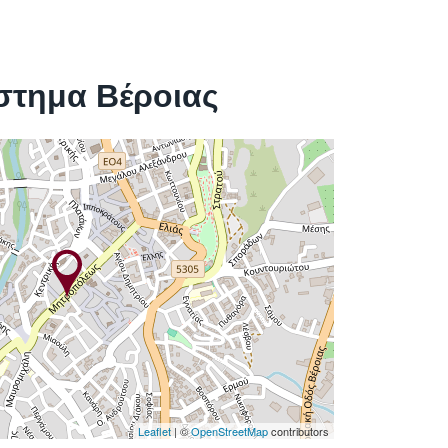
στημα Βέροιας
Leaflet
| ©
OpenStreetMap
contributors