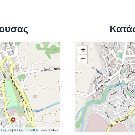
ουσας
Κατά
+
−
Leaflet
| ©
OpenStreetMap
contributors