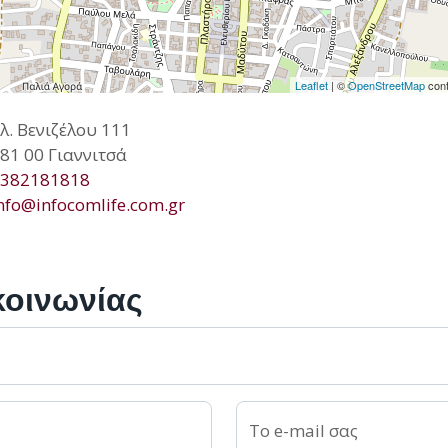
Leaflet
| ©
OpenStreetMap
cont
λ. Βενιζέλου 111
81 00 Γιαννιτσά
382181818
nfo@infocomlife.com.gr
κοινωνίας
Το e-mail σας