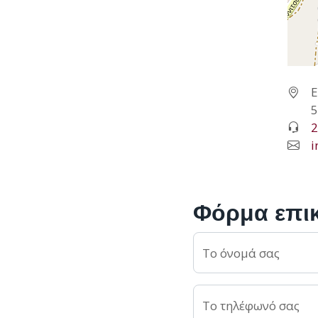
Ε
5
2
i
Φόρμα επι
Το όνομά σας
Το τηλέφωνό σας