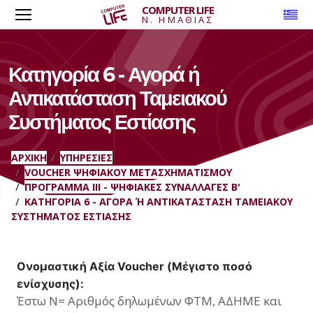
COMPUTER LIFE
To
Ν. ΗΜΑΘΙΑΣ
Κατηγορία 6 - Αγορά ή
Αντικατάσταση Ταμειακού
Συστήματος Εστίασης
ΑΡΧΙΚΉ
ΥΠΗΡΕΣΊΕΣ
VOUCHER ΨΗΦΙΑΚΟΎ ΜΕΤΑΣΧΗΜΑΤΙΣΜΟΎ
ΠΡΌΓΡΑΜΜΑ ΙΙΙ - ΨΗΦΙΑΚΈΣ ΣΥΝΑΛΛΑΓΈΣ Β'
ΚΑΤΗΓΟΡΊΑ 6 - ΑΓΟΡΆ Ή ΑΝΤΙΚΑΤΆΣΤΑΣΗ ΤΑΜΕΙΑΚΟΎ Σ
ΥΣΤΉΜΑΤΟΣ ΕΣΤΊΑΣΗΣ
Ονομαστική Αξία Voucher (Μέγιστο ποσό
ενίσχυσης):
Έστω Ν= Αριθμός δηλωμένων ΦΤΜ, ΑΔΗΜΕ και