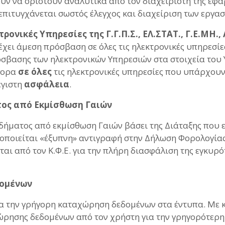
ν να οριστούν αναλυτικά από τον διαχειριστή της εφαρ
πιτυγχάνεται σωστός έλεγχος και διαχείριση των εργασ
τρονικές Υπηρεσίες της Γ.Γ.Π.Σ., ΕΛ.ΣΤΑΤ., Γ.Ε.ΜΗ
έχει άμεση πρόσβαση σε όλες τις ηλεκτρονικές υπηρεσί
σβασης των ηλεκτρονικών Υπηρεσιών στα στοιχεία του 
ήγορα
σε όλες
τις ηλεκτρονικές υπηρεσίες που υπάρχουν 
έγιστη
ασφάλεια
.
τος από Εκμίσθωση Γαιών
ήματος από εκμίσθωση Γαιών βάσει της Διάταξης που ε
τοποιείται «έξυπνη» αντιγραφή στην Δήλωση Φορολογί
αι από τον Κ.Φ.Ε. για την πλήρη διασφάλιση της εγκυρ
δομένων
α την γρήγορη καταχώρηση δεδομένων στα έντυπα. Με κ
χώρησης δεδομένων από τον χρήστη για την γρηγορότερ