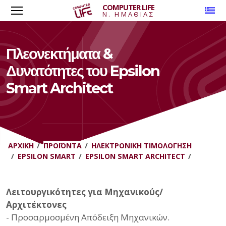
COMPUTER LIFE
To
Ν. ΗΜΑΘΙΑΣ
Πλεονεκτήματα &
Δυνατότητες του Epsilon
Smart Architect
ΑΡΧΙΚΉ
ΠΡΟΪΌΝΤΑ
ΗΛΕΚΤΡΟΝΙΚΉ ΤΙΜΟΛΌΓΗΣΗ
EPSILON SMART
EPSILON SMART ARCHITECT
Λειτουργικότητες για Μηχανικούς/
Αρχιτέκτονες
- Προσαρμοσμένη Απόδειξη Μηχανικών.