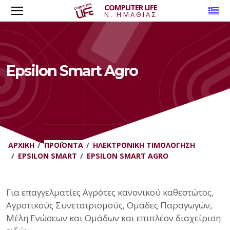
COMPUTER LIFE
To
Ν. ΗΜΑΘΙΑΣ
Epsilon Smart Agro
ΑΡΧΙΚΉ
ΠΡΟΪΌΝΤΑ
ΗΛΕΚΤΡΟΝΙΚΉ ΤΙΜΟΛΌΓΗΣΗ
EPSILON SMART
EPSILON SMART AGRO
Για επαγγελματίες Αγρότες κανονικού καθεστώτος,
Αγροτικούς Συνεταιρισμούς, Ομάδες Παραγωγών,
Μέλη Ενώσεων και Ομάδων και επιπλέον διαχείριση