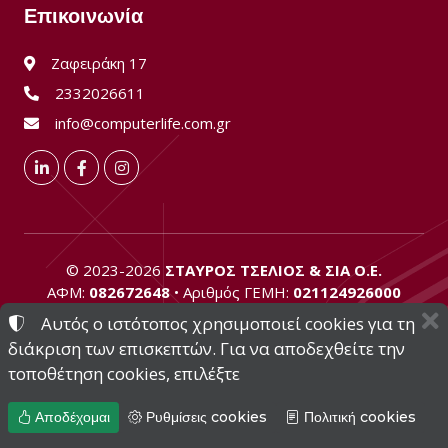
Επικοινωνία
Ζαφειράκη 17
2332026611
info@computerlife.com.gr
LinkedIn
Facebook
Instagram
©
2023-2026
ΣΤΑΥΡΟΣ ΤΣΕΛΙΟΣ & ΣΙΑ Ο.Ε.
ΑΦΜ:
082672648
• Αριθμός ΓΕΜΗ:
021124926000
Αυτός ο ιστότοπος χρησιμοποιεί cookies για τη
ΟΡΟΙ ΧΡΗΣΗΣ
•
ΠΟΛΙΤΙΚΗ ΑΠΟΡΡΗΤΟΥ
•
ΠΟΛΙΤΙΚΗ COOKIES
διάκριση των επισκεπτών. Για να αποδεχθείτε την
ΡΥΘΜΙΣΕΙΣ COOKIES
τοποθέτηση cookies, επιλέξτε
Αποδέχομαι
Ρυθμίσεις cookies
Πολιτική cookies
TORUS website