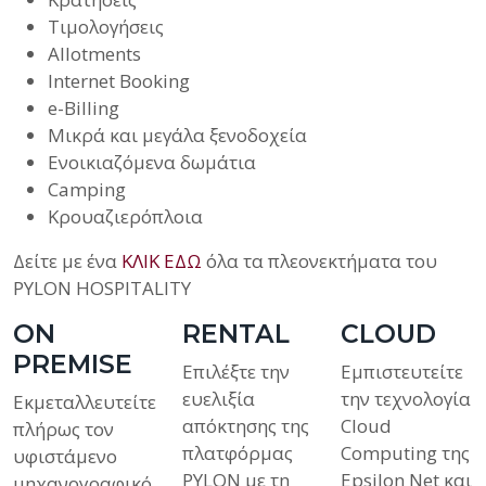
Τιμολογήσεις
Allotments
Internet Booking
e-Billing
Μικρά και μεγάλα ξενοδοχεία
Ενοικιαζόμενα δωμάτια
Camping
Κρουαζιερόπλοια
Δείτε με ένα
ΚΛΙΚ ΕΔΩ
όλα τα πλεονεκτήματα του
PYLON HOSPITALITY
ON
RENTAL
CLOUD
PREMISE
Επιλέξτε την
Εμπιστευτείτε
ευελιξία
την τεχνολογία
Εκμεταλλευτείτε
απόκτησης της
Cloud
πλήρως τoν
πλατφόρμας
Computing της
υφιστάμενο
PYLON με τη
Epsilon Net και
μηχανογραφικό