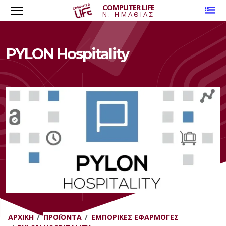
COMPUTER LIFE
To
Ν. ΗΜΑΘΙΑΣ
PYLON Hospitality
ΑΡΧΙΚΉ
ΠΡΟΪΌΝΤΑ
ΕΜΠΟΡΙΚΈΣ ΕΦΑΡΜΟΓΈΣ