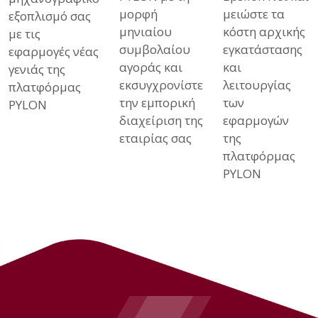
μορφή
μειώστε τα
εξοπλισμό σας
μηνιαίου
κόστη αρχικής
με τις
συμβολαίου
εγκατάστασης
εφαρμογές νέας
αγοράς και
και
γενιάς της
εκσυγχρονίστε
λειτουργίας
πλατφόρμας
την εμπορική
των
PYLON
διαχείριση της
εφαρμογών
εταιρίας σας
της
πλατφόρμας
PYLON