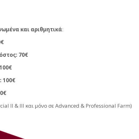
νωμένα και αριθμητικά
:
0€
όστος: 70€
100€
: 100€
40€
l II & III και μόνο σε Advanced & Professional Farm)