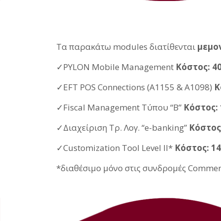
Τα παρακάτω modules διατίθενται
μεμο
✓PYLON Mobile Management
Κόστος: 4
✓EFT POS Connections (Α1155 & Α1098)
Κ
✓Fiscal Management Τύπου “B”
Κόστος: 
✓Διαχείριση Τρ. Λογ. “e-banking”
Κόστος
✓Customization Tool Level II
*
Κόστος: 1
*διαθέσιμο μόνο στις συνδρομές Commercia